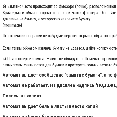
б)
Замятие часто происходит во фьюзере (печке), расположенной в
Край бумаги обычно торчит в верхней части фьюзера. Откройте 
давление на бумагу, и осторожно извлеките бумагу.
{mosimage}
По окончании операции не забудьте перевести рычаг обратно в ра
Если таким образом извлечь бумагу не удается, дайте копиру 
в)
При проверке замятия – лист не обнаружен. Поменять производи
селикагель, снять лоток для бумаги и протереть ролики захвата б
Автомат выдает сообщение "замятие бумаги", а по ф
Автомат не работает. На дисплее надпись "ПОДОЖ
Полосы на копиях
Автомат выдает белые листы вместо копий
Автомат не берет бумагу из второго лотка